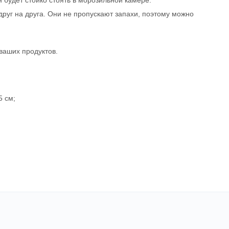
 будет стойко стоять в морозильной камере.
друг на друга. Они не пропускают запахи, поэтому можно
ваших продуктов.
5 см;