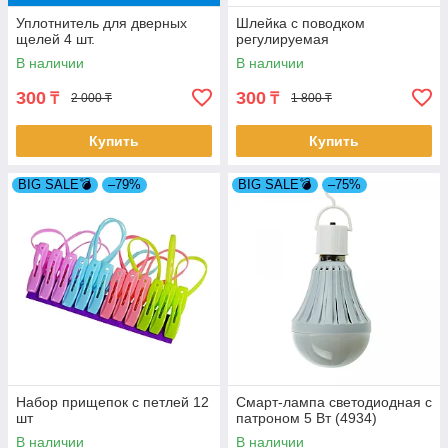
Уплотнитель для дверных
Шлейка с поводком
щелей 4 шт.
регулируемая
В наличии
В наличии
300
300
₸
₸
2 000 ₸
1 800 ₸
Купить
Купить
BIG SALE💣
–79%
BIG SALE💣
–75%
Набор прищепок с петлей 12
Смарт-лампа светодиодная с
шт
патроном 5 Вт (4934)
В наличии
В наличии