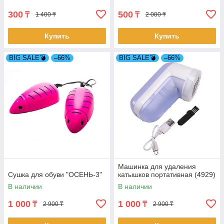
300
500
₸
₸
1 400 ₸
2 000 ₸
Купить
Купить
BIG SALE💣
–66%
BIG SALE💣
–66%
Машинка для удаления
Сушка для обуви "ОСЕНЬ-3"
катышков портативная (4929)
В наличии
В наличии
1 000
1 000
₸
₸
2 900 ₸
2 900 ₸