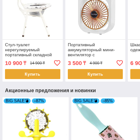
Стул-туалет
Портативный
Шка
нерегулируемый
аккумуляторный мини-
одеж
портативный складной
вентилятор с
(5008)
увлажнением воздуха
10 900
3 500
6 9
₸
₸
14 900 ₸
4 900 ₸
(4859)
Купить
Купить
Акционные предложения и новинки
BIG SALE💣
–87%
BIG SALE💣
–85%