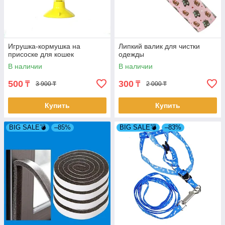
Игрушка-кормушка на
Липкий валик для чистки
присоске для кошек
одежды
В наличии
В наличии
500
300
₸
₸
3 900 ₸
2 000 ₸
Купить
Купить
BIG SALE💣
–85%
BIG SALE💣
–83%