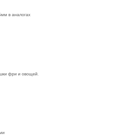
5мм в аналогах
ошки фри и овощей.
ми