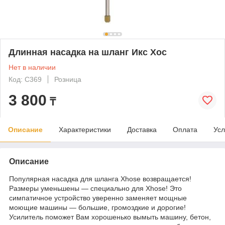
Длинная насадка на шланг Икс Хос
Нет в наличии
Код: C369
Розница
3 800
₸
Описание
Характеристики
Доставка
Оплата
Усл
Описание
Популярная насадка для шланга
Xhose
возвращается!
Размеры уменьшены ― специально для Xhose! Это
симпатичное устройство уверенно заменяет мощные
моющие машины ― большие, громоздкие и дорогие!
Усилитель поможет Вам хорошенько вымыть машину, бетон,