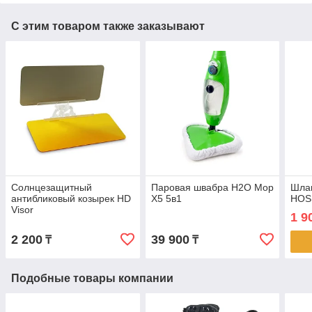
С этим товаром также заказывают
Солнцезащитный
Паровая швабра H2O Mop
Шлан
антибликовый козырек HD
X5 5в1
HOS
Visor
1 9
2 200
39 900
₸
₸
Подобные товары компании