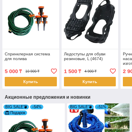
Спринклерная система
Ледоступы для обуви
Ручн
для полива
резиновые, L (4674)
наса
изго
(484
5 000
1 500
2 9
₸
₸
10 900 ₸
4 900 ₸
Купить
Купить
Акционные предложения и новинки
BIG SALE💣
–54%
BIG SALE💣
–51%
Подарок