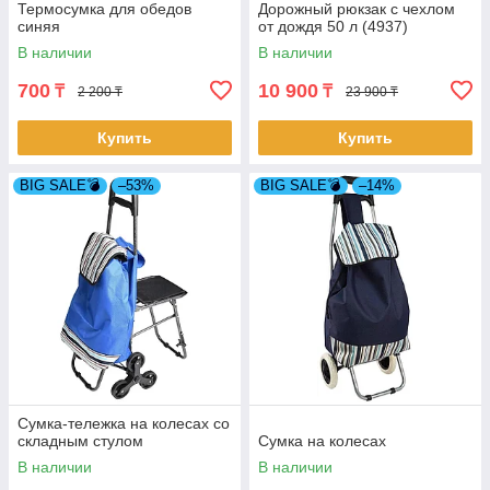
Термосумка для обедов
Дорожный рюкзак с чехлом
синяя
от дождя 50 л (4937)
В наличии
В наличии
700
10 900
₸
₸
2 200 ₸
23 900 ₸
Купить
Купить
BIG SALE💣
–53%
BIG SALE💣
–14%
Сумка-тележка на колесах со
складным стулом
Сумка на колесах
В наличии
В наличии