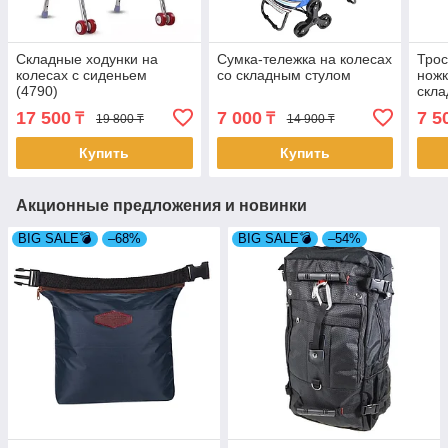
Складные ходунки на
Сумка-тележка на колесах
Трос
колесах с сиденьем
со складным стулом
ножк
(4790)
скла
17 500
7 000
7 5
₸
₸
19 800 ₸
14 900 ₸
Купить
Купить
Акционные предложения и новинки
BIG SALE💣
–68%
BIG SALE💣
–54%