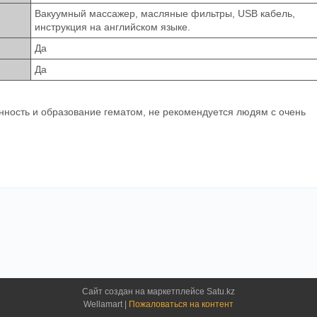
Вакуумный массажер, масляные фильтры, USB кабель,
инструкция на английском языке.
Да
Да
ность и образование гематом, не рекомендуется людям с очень
Сайт создан на маркетплейсе
Satu.kz
Wellamart |
Пожаловаться на контент