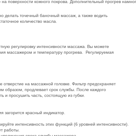
 на поверхности кожного покрова. Дополнительный прогрев намно
о делать точечный баночный массаж, а также водить
статочное количество масла.
тную регулировку интенсивности массажа. Вы можете
ния массажером и температуру прогрева. Регулируемая
е отверстие на массажной головке. Фильтр предохраняет
им образом, продлевает срок службы. После каждого
ь и просушить часть, состоящую из губки.
я загорится красный индикатор.
ируйте интенсивность этих функций (6 уровней интенсивности).
т работы.
 увеличения срока службы массажера.