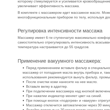
которому стимулируется и усиливается кровообращение
увеличивает эффективность массажа.
В комплекте с массажером идет массажное масло. Можн
многофункциональным прибором по телу, используя до
Регулировка интенсивности массажа
Массажер имеет 6-ти ступенчатую максимально комфор
самостоятельно отрегулировать интенсивность всасыва
температура настраивается до 55 градусов.
Применение вакуумного массажера:
Перед применением вставьте фильтр в специально
массажер от попадания масла внутрь прибора и, так
использования рекомендуется вынуть фильтр, промыт
После очистки кожи нанесите на нее масло.
Вставьте вилку в адаптер.
При подключении массажера над кнопкой включени
При нажатии индикатор меняет цвет на синий.
При помощи кнопок «подогрев» и «вакуум» отрегул
Массажер отключится автоматически через 30 мину
Делайте перерыв на 20 минут между сеансами для