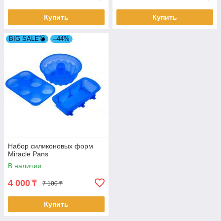
Купить
Купить
BIG SALE💣
–44%
Набор силиконовых форм
Miracle Pans
В наличии
4 000
₸
7 100 ₸
Купить