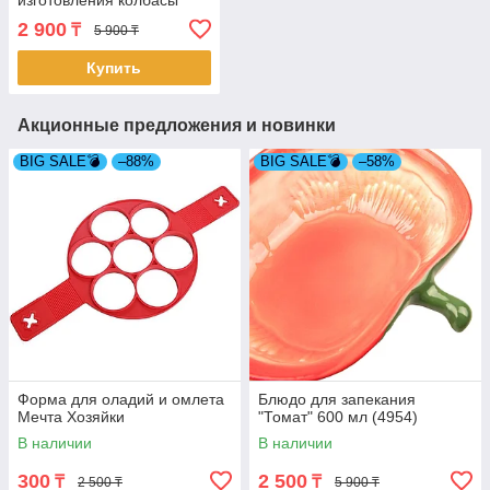
изготовления колбасы
(4842)
2 900
₸
5 900 ₸
Купить
Акционные предложения и новинки
BIG SALE💣
–88%
BIG SALE💣
–58%
Форма для оладий и омлета
Блюдо для запекания
Мечта Хозяйки
"Томат" 600 мл (4954)
В наличии
В наличии
300
2 500
₸
₸
2 500 ₸
5 900 ₸