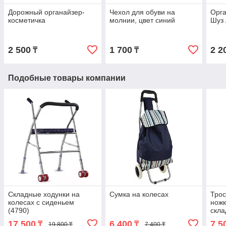
Дорожный органайзер-
Чехол для обуви на
Орга
косметичка
молнии, цвет синий
Шуз
2 500
1 700
2 2
₸
₸
Подобные товары компании
Складные ходунки на
Сумка на колесах
Трос
колесах с сиденьем
ножк
(4790)
скла
17 500
6 400
7 5
₸
₸
19 800 ₸
7 400 ₸