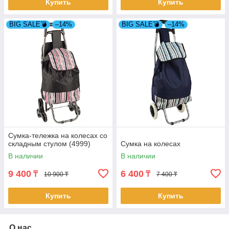
Купить
Купить
BIG SALE💣
–14%
BIG SALE💣
–14%
Сумка-тележка на колесах со
складным стулом (4999)
Сумка на колесах
В наличии
В наличии
9 400
6 400
₸
₸
10 900 ₸
7 400 ₸
Купить
Купить
О нас