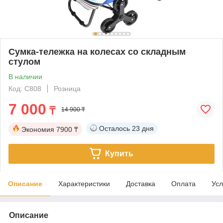
Сумка-тележка на колесах со складным
стулом
В наличии
Код: C808
Розница
7 000
₸
14 900 ₸
Осталось
23 дня
Экономия
7900 ₸
Купить
Описание
Характеристики
Доставка
Оплата
Усл
Описание