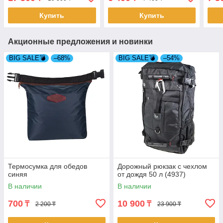
Купить
Купить
Акционные предложения и новинки
BIG SALE💣
–68%
BIG SALE💣
–54%
Термосумка для обедов
Дорожный рюкзак с чехлом
синяя
от дождя 50 л (4937)
В наличии
В наличии
700
10 900
₸
₸
2 200 ₸
23 900 ₸