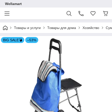
Wellamart
Товары и услуги
Товары для дома
Хозяйство
Сум
BIG SALE💣
–53%