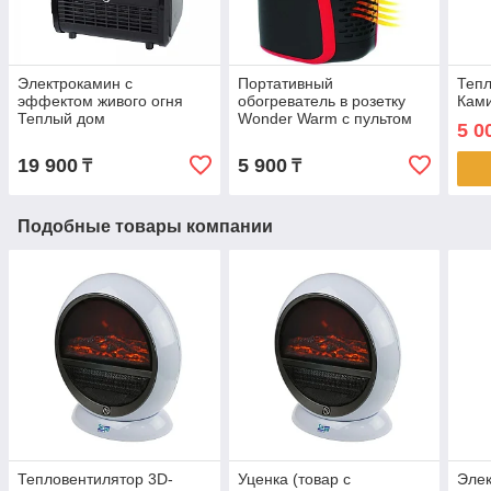
Электрокамин с
Портативный
Тепл
эффектом живого огня
обогреватель в розетку
Кам
Теплый дом
Wonder Warm с пультом
5 0
19 900
5 900
₸
₸
Подобные товары компании
Тепловентилятор 3D-
Уценка (товар с
Эле