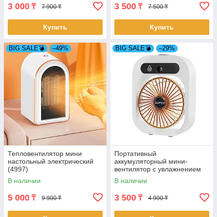
3 000
3 500
₸
₸
7 900 ₸
7 500 ₸
Купить
Купить
BIG SALE💣
–49%
BIG SALE💣
–29%
Тепловентилятор мини
Портативный
настольный электрический
аккумуляторный мини-
(4997)
вентилятор с увлажнением
воздуха (4859)
В наличии
В наличии
5 000
3 500
₸
₸
9 900 ₸
4 900 ₸