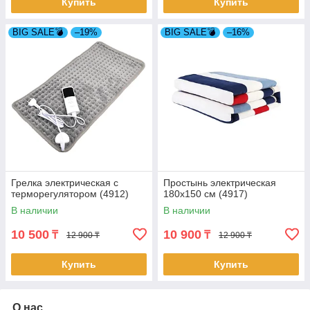
Купить
Купить
BIG SALE💣
–19%
BIG SALE💣
–16%
Грелка электрическая с
Простынь электрическая
терморегулятором (4912)
180х150 см (4917)
В наличии
В наличии
10 500
10 900
₸
₸
12 900 ₸
12 900 ₸
Купить
Купить
О нас