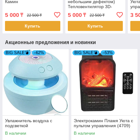
Камин
небольшим дефектом)
Уюта
Тепловентилятор 3D-
упра
Камин (4337/1)
5 000
5 000
3 5
₸
₸
22 500 ₸
22 500 ₸
Купить
Купить
Акционные предложения и новинки
BIG SALE💣
–62%
BIG SALE💣
–53%
Увлажнитель воздуха с
Электрокамин Пламя Уюта с
подсветкой
пультом управления (4709)
В наличии
В наличии