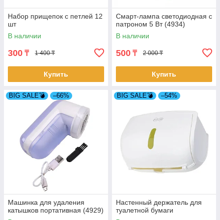
Набор прищепок с петлей 12
Смарт-лампа светодиодная с
шт
патроном 5 Вт (4934)
В наличии
В наличии
300
500
₸
₸
1 400 ₸
2 000 ₸
Купить
Купить
BIG SALE💣
–66%
BIG SALE💣
–54%
Машинка для удаления
Настенный держатель для
катышков портативная (4929)
туалетной бумаги