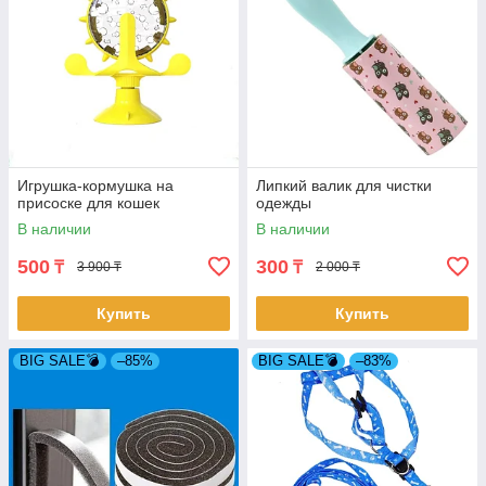
Игрушка-кормушка на
Липкий валик для чистки
присоске для кошек
одежды
В наличии
В наличии
500
300
₸
₸
3 900 ₸
2 000 ₸
Купить
Купить
BIG SALE💣
–85%
BIG SALE💣
–83%