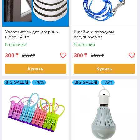
Уплотнитель для дверных
Шлейка с поводком
щелей 4 шт.
регулируемая
В наличии
В наличии
300
300
₸
₸
2 000 ₸
1 800 ₸
Купить
Купить
BIG SALE💣
–79%
BIG SALE💣
–75%