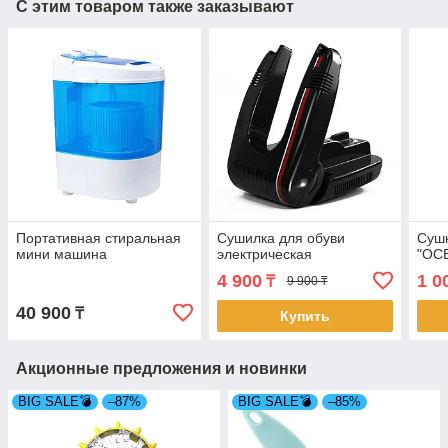
С этим товаром также заказывают
Портативная стиральная
Сушилка для обуви
Сушк
мини машина
электрическая
"ОС
4 900
1 0
₸
9 900 ₸
40 900
₸
Купить
Акционные предложения и новинки
BIG SALE💣
–87%
BIG SALE💣
–85%