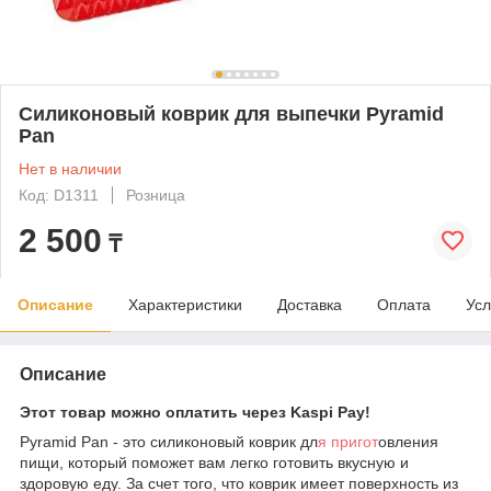
Силиконовый коврик для выпечки Pyramid
Pan
Нет в наличии
Код: D1311
Розница
2 500
₸
Описание
Характеристики
Доставка
Оплата
Усл
Описание
Этот товар можно оплатить через Kaspi Pay!
Pyramid Pan - это силиконовый коврик дл
я пригот
овления
пищи, который поможет вам легко готовить вкусную и
здоровую еду. За счет того, что коврик имеет поверхность из