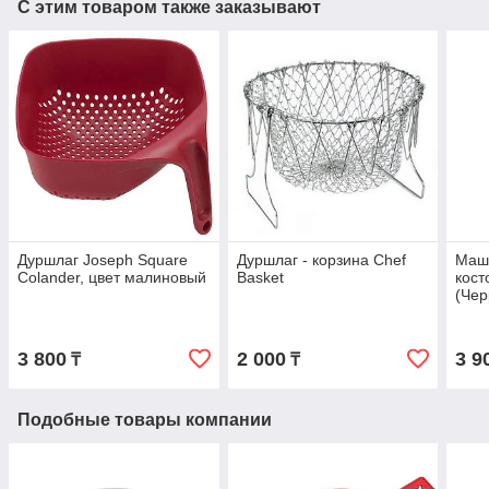
С этим товаром также заказывают
Дуршлаг Joseph Square
Дуршлаг - корзина Chef
Маш
Colander, цвет малиновый
Basket
кост
(Чер
3 800
2 000
3 9
₸
₸
Подобные товары компании