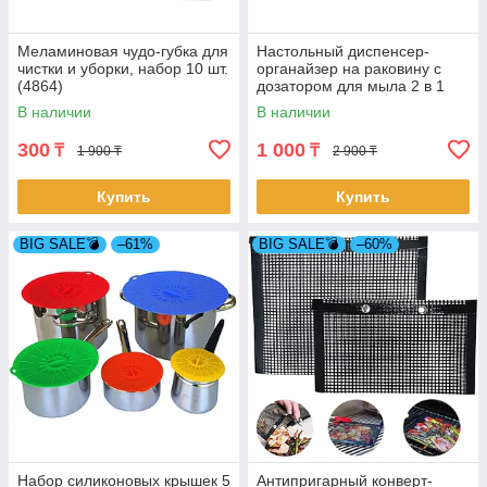
Меламиновая чудо-губка для
Настольный диспенсер-
чистки и уборки, набор 10 шт.
органайзер на раковину с
(4864)
дозатором для мыла 2 в 1
(4846)
В наличии
В наличии
300
1 000
₸
₸
1 900 ₸
2 900 ₸
Купить
Купить
BIG SALE💣
–61%
BIG SALE💣
–60%
Набор силиконовых крышек 5
Антипригарный конверт-