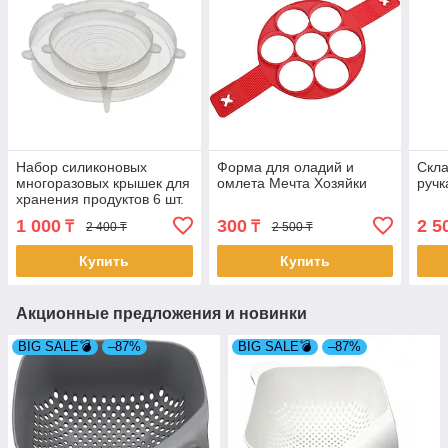
Набор силиконовых
Форма для оладий и
Скла
многоразовых крышек для
омлета Мечта Хозяйки
ручк
хранения продуктов 6 шт.
(4887)
1 000
300
2 5
₸
₸
2 400 ₸
2 500 ₸
Купить
Купить
Акционные предложения и новинки
BIG SALE💣
–87%
BIG SALE💣
–87%