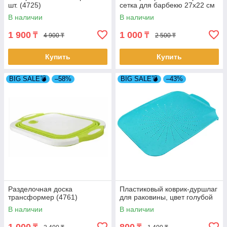
шт. (4725)
сетка для барбекю 27x22 см
В наличии
В наличии
1 900
1 000
₸
₸
4 900 ₸
2 500 ₸
Купить
Купить
BIG SALE💣
–58%
BIG SALE💣
–43%
Разделочная доска
Пластиковый коврик-дуршлаг
трансформер (4761)
для раковины, цвет голубой
В наличии
В наличии