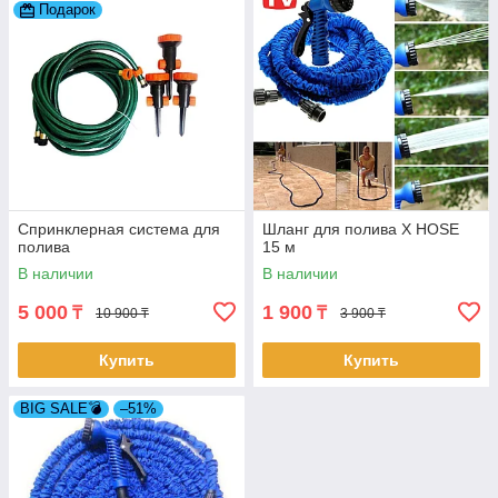
Подарок
Спринклерная система для
Шланг для полива X HOSE
полива
15 м
В наличии
В наличии
5 000
1 900
₸
₸
10 900 ₸
3 900 ₸
Купить
Купить
BIG SALE💣
–51%