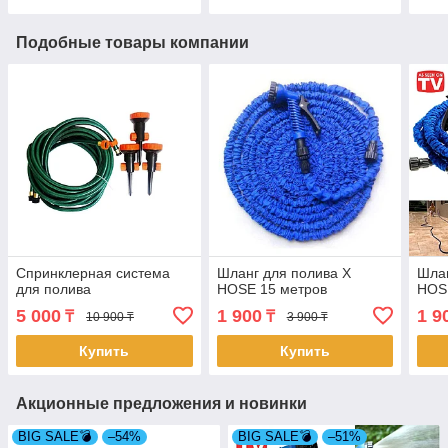
Подобные товары компании
Спринклерная система
Шланг для полива X
Шлан
для полива
HOSE 15 метров
HOS
5 000
1 900
1 9
₸
₸
10 900 ₸
3 900 ₸
Купить
Купить
Акционные предложения и новинки
BIG SALE💣
–54%
BIG SALE💣
–51%