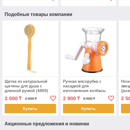
Подобные товары компании
Щетка из натуральной
Ручная мясорубка с
Ночн
щетины для душа с
насадкой для
звез
длинной ручкой (4869)
изготовления колбасы
(роз
(4842)
2 000
2 900
2 5
₸
₸
2 900 ₸
5 900 ₸
Купить
Купить
Акционные предложения и новинки