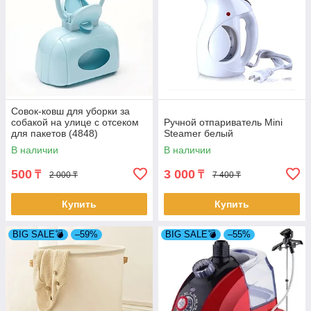
Совок-ковш для уборки за
собакой на улице с отсеком
Ручной отпариватель Mini
для пакетов (4848)
Steamer белый
В наличии
В наличии
500
3 000
₸
₸
2 000 ₸
7 400 ₸
Купить
Купить
BIG SALE💣
–59%
BIG SALE💣
–55%