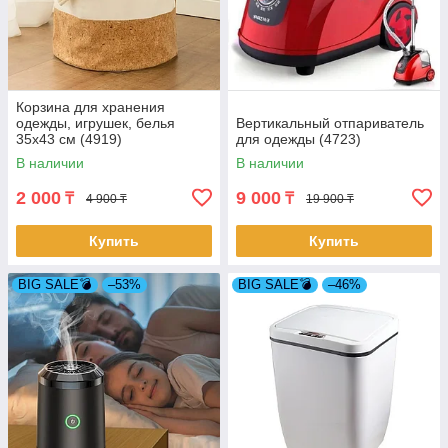
Корзина для хранения
одежды, игрушек, белья
Вертикальный отпариватель
35х43 см (4919)
для одежды (4723)
В наличии
В наличии
2 000
9 000
₸
₸
4 900 ₸
19 900 ₸
Купить
Купить
BIG SALE💣
–53%
BIG SALE💣
–46%