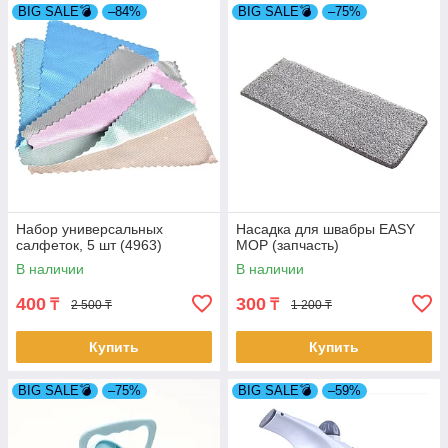
BIG SALE💣
–84%
BIG SALE💣
–75%
Набор универсальных
Насадка для швабры EASY
салфеток, 5 шт (4963)
MOP (запчасть)
В наличии
В наличии
400
300
₸
₸
2 500 ₸
1 200 ₸
Купить
Купить
BIG SALE💣
–75%
BIG SALE💣
–59%