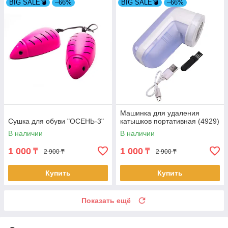
BIG SALE💣
–66%
BIG SALE💣
–66%
Машинка для удаления
Сушка для обуви "ОСЕНЬ-3"
катышков портативная (4929)
В наличии
В наличии
1 000
1 000
₸
₸
2 900 ₸
2 900 ₸
Купить
Купить
Показать ещё