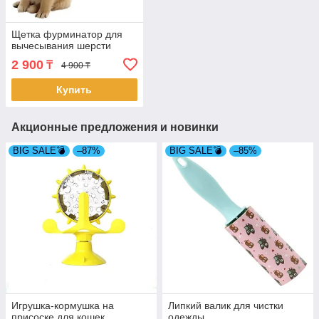
Щетка фурминатор для
вычесывания шерсти
2 900
₸
4 900 ₸
Купить
Акционные предложения и новинки
BIG SALE💣
–87%
BIG SALE💣
–85%
Игрушка-кормушка на
Липкий валик для чистки
присоске для кошек
одежды