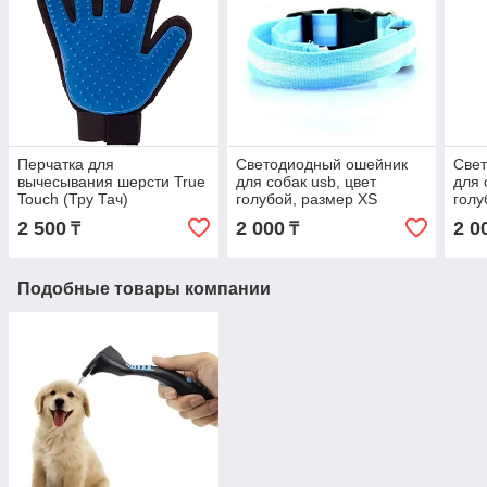
Перчатка для
Светодиодный ошейник
Све
вычесывания шерсти True
для собак usb, цвет
для 
Touch (Тру Тач)
голубой, размер XS
голу
2 500
2 000
2 0
₸
₸
Подобные товары компании