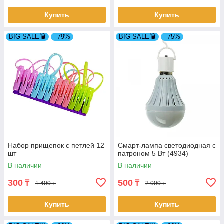
Купить
Купить
BIG SALE💣
–79%
BIG SALE💣
–75%
Набор прищепок с петлей 12
Смарт-лампа светодиодная с
шт
патроном 5 Вт (4934)
В наличии
В наличии
300
500
₸
₸
1 400 ₸
2 000 ₸
Купить
Купить