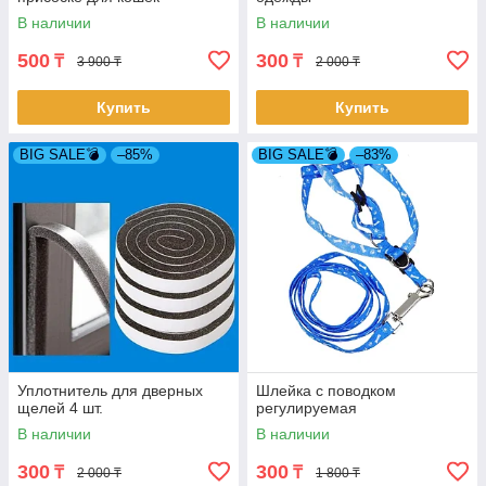
В наличии
В наличии
500
300
₸
₸
3 900 ₸
2 000 ₸
Купить
Купить
BIG SALE💣
–85%
BIG SALE💣
–83%
Уплотнитель для дверных
Шлейка с поводком
щелей 4 шт.
регулируемая
В наличии
В наличии
300
300
₸
₸
2 000 ₸
1 800 ₸