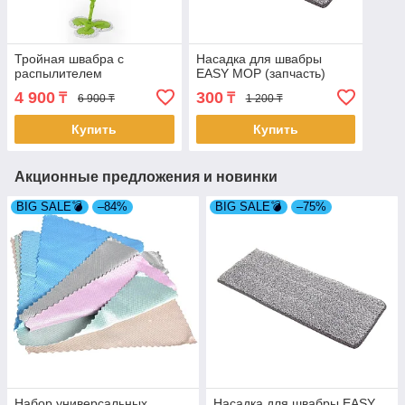
Тройная швабра с
Насадка для швабры
распылителем
EASY MOP (запчасть)
4 900
300
₸
₸
6 900 ₸
1 200 ₸
Купить
Купить
Акционные предложения и новинки
BIG SALE💣
–84%
BIG SALE💣
–75%
Набор универсальных
Насадка для швабры EASY