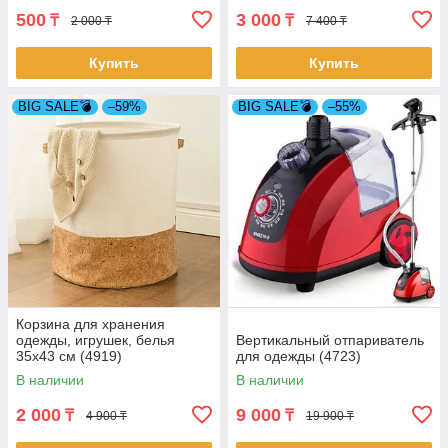
500
3 000
₸
₸
2 000 ₸
7 400 ₸
Купить
Купить
BIG SALE💣
–59%
BIG SALE💣
–55%
Корзина для хранения
одежды, игрушек, белья
Вертикальный отпариватель
35х43 см (4919)
для одежды (4723)
В наличии
В наличии
2 000
9 000
₸
₸
4 900 ₸
19 900 ₸