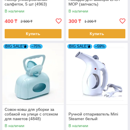
салфеток, 5 шт (4963)
MOP (запчасть)
В наличии
В наличии
400
300
₸
₸
2 500 ₸
1 200 ₸
Купить
Купить
BIG SALE💣
–75%
BIG SALE💣
–59%
Совок-ковш для уборки за
собакой на улице с отсеком
Ручной отпариватель Mini
для пакетов (4848)
Steamer белый
В наличии
В наличии