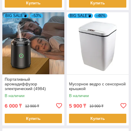
Купить
Купить
BIG SALE💣
–53%
BIG SALE💣
–46%
Портативный
аромадиффузор
Мусорное ведро с сенсорной
электрический (4984)
крышкой
В наличии
В наличии
6 000
5 900
₸
₸
12 900 ₸
10 900 ₸
Купить
Купить