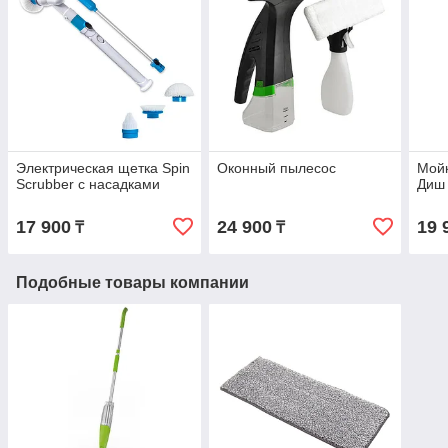
Электрическая щетка Spin
Оконный пылесос
Мойк
Scrubber с насадками
Диш 
17 900
24 900
19 
₸
₸
Подобные товары компании