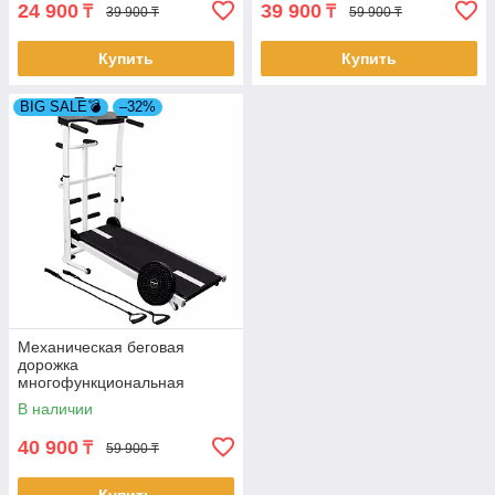
24 900
39 900
₸
₸
39 900 ₸
59 900 ₸
Купить
Купить
BIG SALE💣
–32%
Механическая беговая
дорожка
многофункциональная
(4995)
В наличии
40 900
₸
59 900 ₸