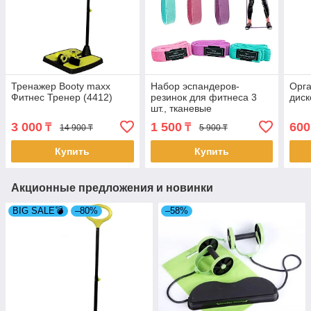
Тренажер Booty maxx
Набор эспандеров-
Орга
Фитнес Тренер (4412)
резинок для фитнеса 3
диск
шт., тканевые
3 000
1 500
600
₸
₸
14 900 ₸
5 900 ₸
Купить
Купить
Акционные предложения и новинки
BIG SALE💣
–80%
–58%