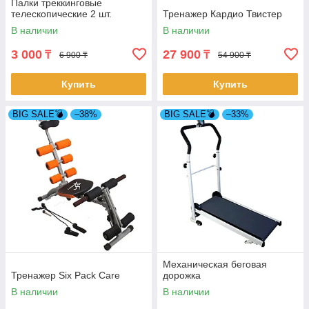
Палки треккинговые
телескопические 2 шт.
Тренажер Кардио Твистер
В наличии
В наличии
3 000
27 900
₸
₸
6 900 ₸
54 900 ₸
Купить
Купить
BIG SALE💣
–38%
BIG SALE💣
–33%
Механическая беговая
Тренажер Six Pack Care
дорожка
В наличии
В наличии