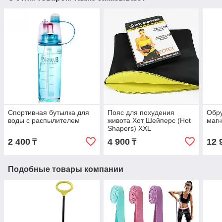
Спортивная бутылка для
Пояс для похудения
Обру
воды с распылителем
живота Хот Шейперс (Hot
магн
Shapers) XXL
2 400
4 900
12 
₸
₸
Подобные товары компании