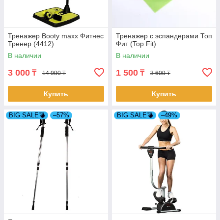
Тренажер Booty maxx Фитнес
Тренажер с эспандерами Топ
Тренер (4412)
Фит (Top Fit)
В наличии
В наличии
3 000
1 500
₸
₸
14 900 ₸
3 600 ₸
Купить
Купить
BIG SALE💣
–57%
BIG SALE💣
–49%