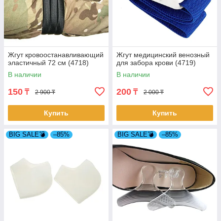
Жгут кровоостанавливающий
Жгут медицинский венозный
эластичный 72 см (4718)
для забора крови (4719)
В наличии
В наличии
150
200
₸
₸
2 900 ₸
2 000 ₸
Купить
Купить
BIG SALE💣
–85%
BIG SALE💣
–85%