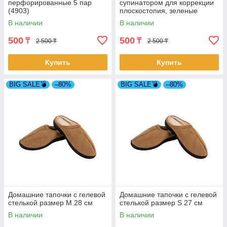
перфорированные 5 пар
супинатором для коррекции
(4903)
плоскостопия, зеленые
(4782-1)
В наличии
В наличии
500
500
₸
₸
2 500 ₸
2 500 ₸
Купить
Купить
BIG SALE💣
–80%
BIG SALE💣
–80%
Домашние тапочки с гелевой
Домашние тапочки с гелевой
стелькой размер M 28 см
стелькой размер S 27 см
В наличии
В наличии