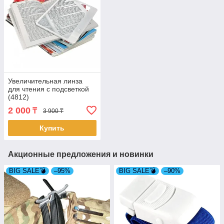
Увеличительная линза
для чтения с подсветкой
(4812)
2 000
₸
3 900 ₸
Купить
Акционные предложения и новинки
BIG SALE💣
–95%
BIG SALE💣
–90%