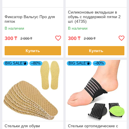
Силиконовые вкладыши в
Фиксатор Вальгус Про для
обувь с поддержкой пятки 2
пяток
шт. (4735)
В наличии
В наличии
300
300
₸
₸
2 000 ₸
2 000 ₸
Купить
Купить
BIG SALE💣
–80%
BIG SALE💣
–80%
Стельки для обуви
Стельки ортопедические с