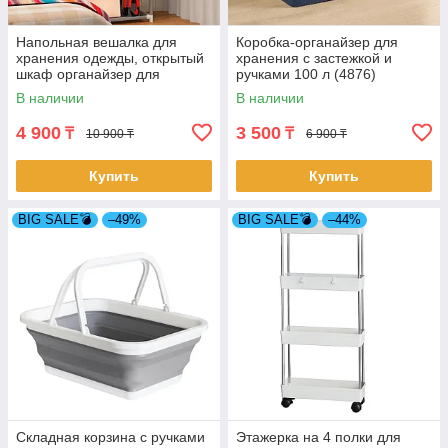
Напольная вешалка для
Коробка-органайзер для
хранения одежды, открытый
хранения с застежкой и
шкаф органайзер для
ручками 100 л (4876)
одежды на 4 полки
В наличии
В наличии
4 900
3 500
₸
₸
10 900 ₸
6 900 ₸
Купить
Купить
BIG SALE💣
–49%
BIG SALE💣
–44%
Складная корзина с ручками
Этажерка на 4 полки для