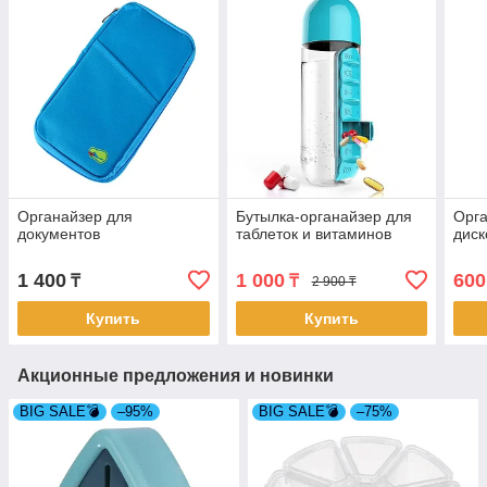
Органайзер для
Бутылка-органайзер для
Орга
документов
таблеток и витаминов
диск
1 400
1 000
600
₸
₸
2 900 ₸
Купить
Купить
Акционные предложения и новинки
BIG SALE💣
–95%
BIG SALE💣
–75%