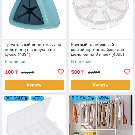
Треугольный держатель для
Круглый пластиковый
полотенец в ванную и на
контейнер-органайзер для
кухню (4894)
мелочей на 8 ячеек (4895)
В наличии
В наличии
100
500
₸
₸
2 000 ₸
2 000 ₸
Купить
Купить
BIG SALE💣
–75%
BIG SALE💣
–59%