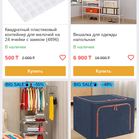
Квадратный пластиковый
контейнер для мелочей на
Вешалка для одежды
24 ячейки с замком (4896)
напольная
В наличии
В наличии
500
6 900
₸
₸
2 000 ₸
16 900 ₸
Купить
Купить
BIG SALE💣
–55%
BIG SALE💣
–49%