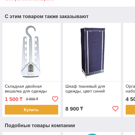
С этим товаром также заказывают
Складная двойная
Шкаф тканевый для
Орга
вешалка для одежды
одежды, цвет синий
набо
1 500
4 5
₸
3 900 ₸
8 900
₸
Купить
Подобные товары компании