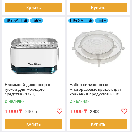
Купить
Купить
BIG SALE💣
–66%
BIG SALE💣
–58%
Нажимной диспенсер с
Набор силиконовых
губкой для моющего
многоразовых крышек для
средства (4770)
хранения продуктов 6 шт.
(4887)
В наличии
В наличии
1 000
1 000
₸
₸
2 900 ₸
2 400 ₸
Купить
Купить