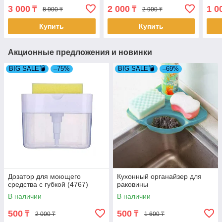
посуды для пикника 48
3 000
2 000
1 0
₸
₸
8 900 ₸
2 900 ₸
предметов (4258/2)
Купить
Купить
Акционные предложения и новинки
BIG SALE💣
–75%
BIG SALE💣
–69%
Дозатор для моющего
Кухонный органайзер для
средства с губкой (4767)
раковины
В наличии
В наличии
500
500
₸
₸
2 000 ₸
1 600 ₸