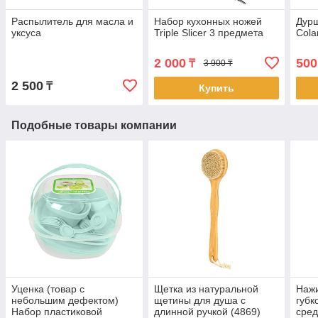
Распылитель для масла и
Набор кухонных ножей
Дурш
уксуса
Triple Slicer 3 предмета
Cola
2 000
500
₸
3 900 ₸
2 500
₸
Купить
Подобные товары компании
Уценка (товар с
Щетка из натуральной
Наж
небольшим дефектом)
щетины для душа с
губк
Набор пластиковой
длинной ручкой (4869)
сред