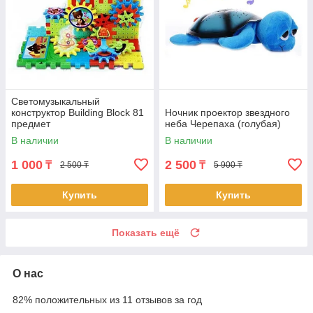
Светомузыкальный
конструктор Building Block 81
Ночник проектор звездного
предмет
неба Черепаха (голубая)
В наличии
В наличии
1 000
2 500
₸
₸
2 500 ₸
5 900 ₸
Купить
Купить
Показать ещё
О нас
82% положительных из 11 отзывов за год