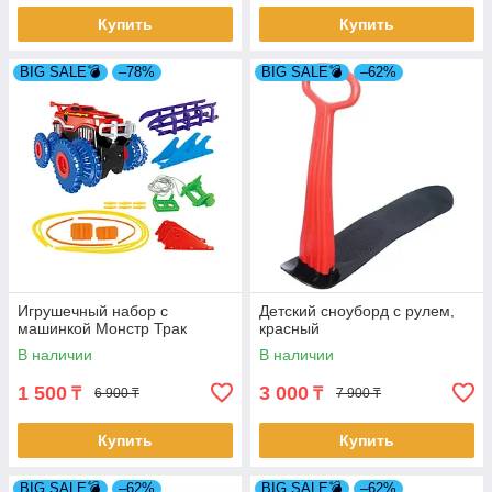
Купить
Купить
BIG SALE💣
–78%
BIG SALE💣
–62%
Игрушечный набор с
Детский сноуборд с рулем,
машинкой Монстр Трак
красный
В наличии
В наличии
1 500
3 000
₸
₸
6 900 ₸
7 900 ₸
Купить
Купить
BIG SALE💣
–62%
BIG SALE💣
–62%