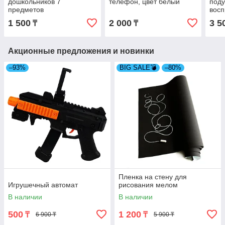
дошкольников 7
телефон, цвет белый
поду
предметов
восп
бел
1 500
2 000
3 5
₸
₸
Акционные предложения и новинки
–93%
BIG SALE💣
–80%
Пленка на стену для
Игрушечный автомат
рисования мелом
В наличии
В наличии
500
1 200
₸
₸
6 900 ₸
5 900 ₸