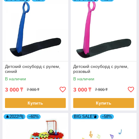
Детский сноуборд с рулем,
Детский сноуборд с рулем,
синий
розовый
В наличии
В наличии
3 000
3 000
₸
₸
7 900 ₸
7 900 ₸
Купить
Купить
🎄2022!🐅
–60%
BIG SALE💣
–58%