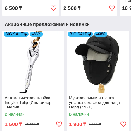
– не
6 500
2 500
10 
₸
₸
Акционные предложения и новинки
BIG SALE💣
–86%
BIG SALE💣
–68%
Автоматическая плойка
Мужская зимняя шапка
Instyler Tulip (Инстайлер
ушанка с маской для лица
Тьюлип)
Норд (4921)
В наличии
В наличии
1 500
1 900
₸
₸
10 900 ₸
5 900 ₸