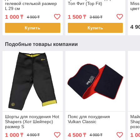
гелевой стелькой размер
Топ Фит (Top Fit)
Miss
L 29 см
цвет
1 000
1 500
₸
₸
4 900 ₸
3 600 ₸
4 9
Купить
Купить
Подобные товары компании
Шорты для похудения Hot
Пояс для похудения
Майк
Shapers (Хот Шейперс)
Vulkan Classic
Shap
размер S
роз
1 000
4 500
1 0
₸
₸
4 900 ₸
4 900 ₸