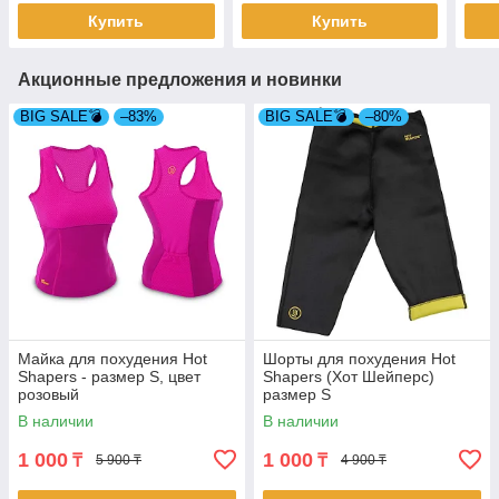
Купить
Купить
Акционные предложения и новинки
BIG SALE💣
–83%
BIG SALE💣
–80%
Майка для похудения Hot
Шорты для похудения Hot
Shapers - размер S, цвет
Shapers (Хот Шейперс)
розовый
размер S
В наличии
В наличии
1 000
1 000
₸
₸
5 900 ₸
4 900 ₸