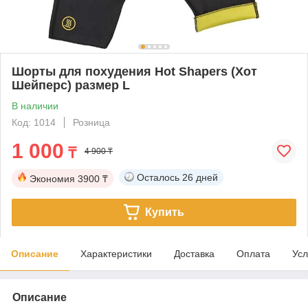
Шорты для похудения Hot Shapers (Хот
Шейперс) размер L
В наличии
Код: 1014
Розница
1 000
₸
4 900 ₸
Осталось
26 дней
Экономия
3900 ₸
Купить
Описание
Характеристики
Доставка
Оплата
Усл
Описание