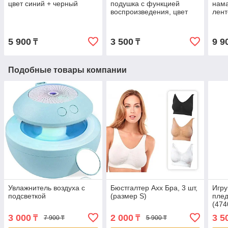
цвет синий + черный
подушка с функцией
нама
воспроизведения, цвет
лент
белый
5 900
3 500
9 9
₸
₸
Подобные товары компании
Увлажнитель воздуха с
Бюстгалтер Ахх Бра, 3 шт,
Игру
подсветкой
(размер S)
плед
(474
3 000
2 000
3 5
₸
₸
7 900 ₸
5 900 ₸