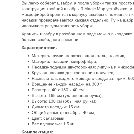
Вы легко соберет швабру, а после уборки так же просто
конструкция тройной швабры 3 Magic Mop устойчивая и
микрофиброй крепятся к корпусу швабры с помощью липу
насадки проварачиваются каждая отдельно. Ручка шабры
иповышает результативность уборки.
Хранить швабру в разобранном виде можно в кладовке и
больше свободного времени!
Характеристики:
Материал ручки: нержавеющая сталь, пластик;
Материал насадки: микрофибра;
Насадка-подушка двусторонняя: липучка и микроф
Круглая насадка для крепления подушек;
Распылитель жидкого моющего средства: прим. 60
Вращение каждой насадки на 360 °
Размеры: 40 x 130 x 40 см
Высота: 165 см (удлиненная ручка);
Высота: 130 см (обычная ручка);
Диаметр насадки: 15 см;
Общий диаметр швабры: 40 см;
Цвет: салатовый
Вес в упаковке: 1.5 кг
Комплектация: