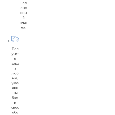
нал
оже
нны
й
плат
еж.
→
Пол
учит
е
зака
з
люб
ым,
указ
анн
ым
Вам
и
спос
обо