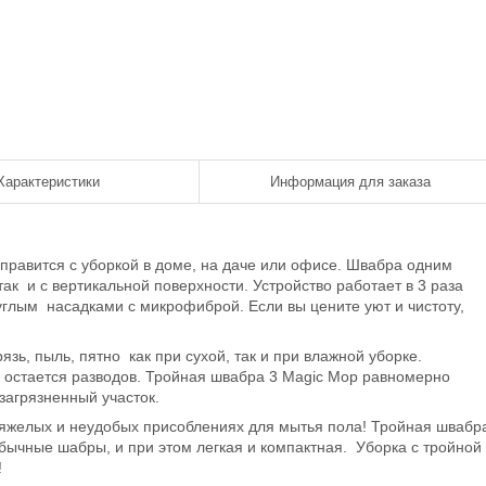
Характеристики
Информация для заказа
правится с уборкой в доме, на даче или офисе. Швабра одним
так и с вертикальной поверхности. Устройство работает в 3 раза
глым насадками с микрофиброй. Если вы цените уют и чистоту,
ь, пыль, пятно как при сухой, так и при влажной уборке.
е остается разводов. Тройная швабра 3 Magic Mop равномерно
загрязненный участок.
 тяжелых и неудобых присоблениях для мытья пола! Тройная швабр
бычные шабры, и при этом легкая и компактная. Уборка с тройной
!