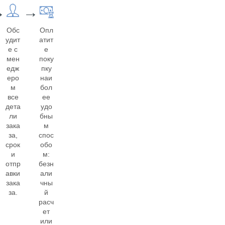
→
→
Обс
Опл
удит
атит
е с
е
мен
поку
едж
пку
еро
наи
м
бол
все
ее
дета
удо
ли
бны
зака
м
за,
спос
срок
обо
и
м:
отпр
безн
авки
али
зака
чны
за.
й
расч
ет
или