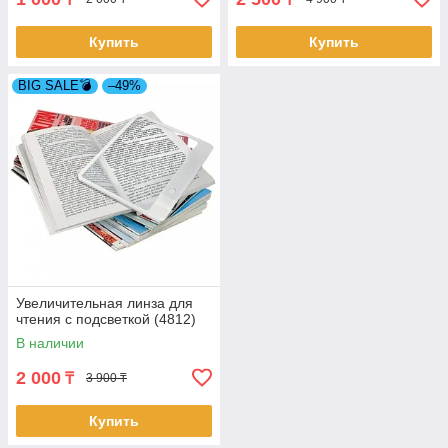
Купить
Купить
BIG SALE💣
–49%
Увеличительная линза для
чтения с подсветкой (4812)
В наличии
2 000
₸
3 900 ₸
Купить