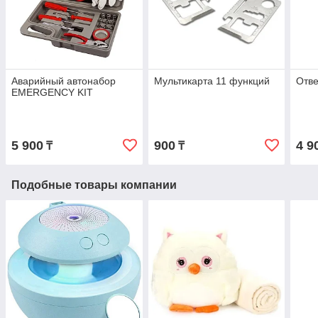
Аварийный автонабор
Мультикарта 11 функций
Отве
EMERGENCY KIT
5 900
900
4 9
₸
₸
Подобные товары компании