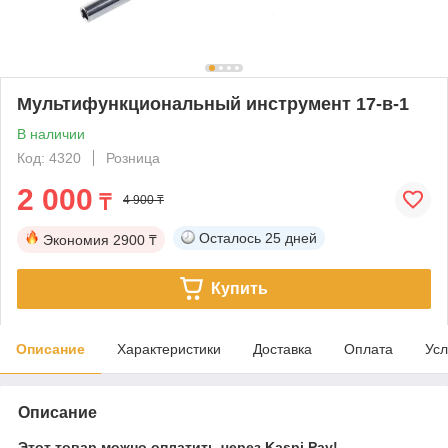
Мультифункциональный инструмент 17-в-1
В наличии
Код: 4320
Розница
2 000
₸
4 900 ₸
Осталось
25 дней
Экономия
2900 ₸
Купить
Описание
Характеристики
Доставка
Оплата
Усл
Описание
Этот товар можно оплатить через Kaspi Pay!