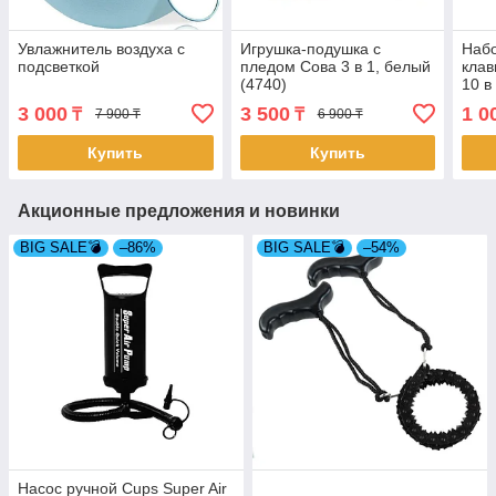
Увлажнитель воздуха с
Игрушка-подушка с
Набо
подсветкой
пледом Сова 3 в 1, белый
клав
(4740)
10 в
3 000
3 500
1 0
₸
₸
7 900 ₸
6 900 ₸
Купить
Купить
Акционные предложения и новинки
BIG SALE💣
–86%
BIG SALE💣
–54%
Насос ручной Cups Super Air