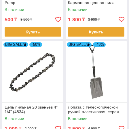
Pump
Карманная цепная пила
В наличии
В наличии
500
1 800
₸
₸
3 500 ₸
3 900 ₸
Купить
Купить
BIG SALE💣
–50%
BIG SALE💣
–49%
Цепь пильная 28 звеньев 4"
Лопата с телескопической
1/4" (4834)
ручкой пластиковая, серая
В наличии
В наличии
1 000
2 500
₸
₸
2 000 ₸
4 900 ₸