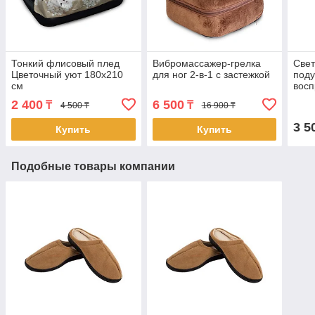
Тонкий флисовый плед
Вибромассажер-грелка
Све
Цветочный уют 180х210
для ног 2-в-1 с застежкой
поду
см
восп
роз
2 400
6 500
₸
₸
4 500 ₸
16 900 ₸
3 5
Купить
Купить
Подобные товары компании