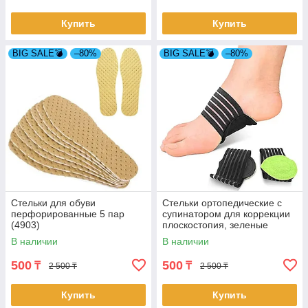
Купить
Купить
BIG SALE💣
–80%
BIG SALE💣
–80%
Стельки для обуви
Стельки ортопедические с
перфорированные 5 пар
супинатором для коррекции
(4903)
плоскостопия, зеленые
(4782-1)
В наличии
В наличии
500
500
₸
₸
2 500 ₸
2 500 ₸
Купить
Купить