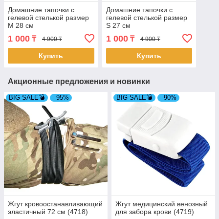
Домашние тапочки с
Домашние тапочки с
гелевой стелькой размер
гелевой стелькой размер
M 28 см
S 27 см
1 000
1 000
₸
₸
4 900 ₸
4 900 ₸
Купить
Купить
Акционные предложения и новинки
BIG SALE💣
–95%
BIG SALE💣
–90%
Жгут кровоостанавливающий
Жгут медицинский венозный
эластичный 72 см (4718)
для забора крови (4719)