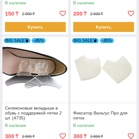
В наличии
В наличии
150
200
₸
₸
2 900 ₸
2 000 ₸
Купить
Купить
BIG SALE💣
–85%
BIG SALE💣
–85%
Силиконовые вкладыши в
обувь с поддержкой пятки 2
Фиксатор Вальгус Про для
шт. (4735)
пяток
В наличии
В наличии
300
300
₸
₸
2 000 ₸
2 000 ₸