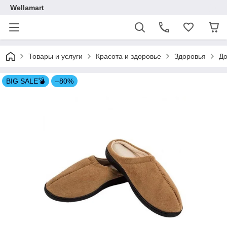
Wellamart
Товары и услуги
Красота и здоровье
Здоровья
До
BIG SALE💣
–80%