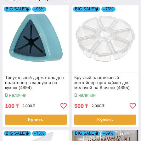
BIG SALE💣
–95%
BIG SALE💣
–75%
Треугольный держатель для
Круглый пластиковый
полотенец в ванную и на
контейнер-органайзер для
кухню (4894)
мелочей на 8 ячеек (4895)
В наличии
В наличии
100
500
₸
₸
2 000 ₸
2 000 ₸
Купить
Купить
BIG SALE💣
–75%
BIG SALE💣
–59%