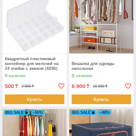
Квадратный пластиковый
контейнер для мелочей на
Вешалка для одежды
24 ячейки с замком (4896)
напольная
В наличии
В наличии
500
6 900
₸
₸
2 000 ₸
16 900 ₸
Купить
Купить
BIG SALE💣
–55%
BIG SALE💣
–49%