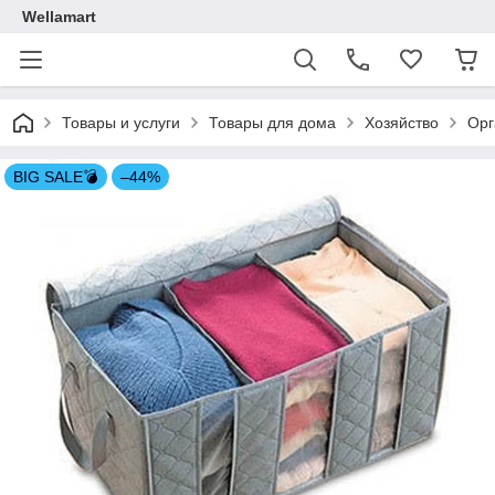
Wellamart
Товары и услуги
Товары для дома
Хозяйство
Орг
BIG SALE💣
–44%