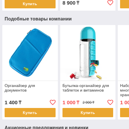
8 900
₸
Купить
Подобные товары компании
Органайзер для
Бутылка-органайзер для
Наб
документов
таблеток и витаминов
мног
хран
(488
1 400
1 000
1 0
₸
₸
2 900 ₸
Купить
Купить
Акционные предложения и новинки