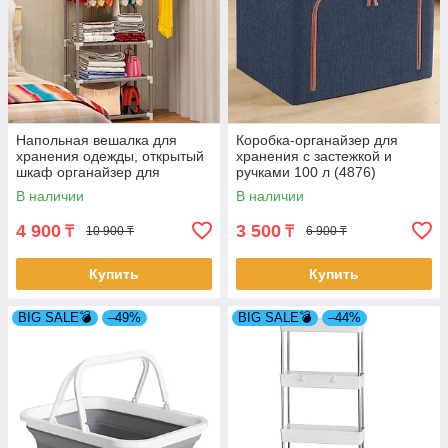
Напольная вешалка для
Коробка-органайзер для
хранения одежды, открытый
хранения с застежкой и
шкаф органайзер для
ручками 100 л (4876)
одежды на 4 полки
В наличии
В наличии
4 900
3 500
₸
₸
10 900 ₸
6 900 ₸
Купить
Купить
BIG SALE💣
–49%
BIG SALE💣
–44%