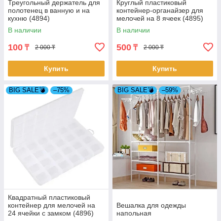
Треугольный держатель для
Круглый пластиковый
полотенец в ванную и на
контейнер-органайзер для
кухню (4894)
мелочей на 8 ячеек (4895)
В наличии
В наличии
100
500
₸
₸
2 000 ₸
2 000 ₸
Купить
Купить
BIG SALE💣
–75%
BIG SALE💣
–59%
Квадратный пластиковый
контейнер для мелочей на
Вешалка для одежды
24 ячейки с замком (4896)
напольная