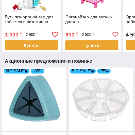
Бутылка-органайзер для
Органайзер для ватных
Орга
таблеток и витаминов
дисков
набо
1 000
600
4 5
₸
₸
2 900 ₸
2 500 ₸
Купить
Купить
Акционные предложения и новинки
BIG SALE💣
–95%
BIG SALE💣
–75%