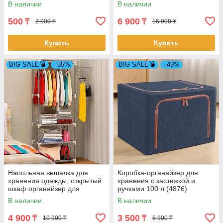
В наличии
В наличии
500
6 900
₸
₸
2 000 ₸
16 900 ₸
Купить
Купить
BIG SALE💣
–55%
BIG SALE💣
–49%
Напольная вешалка для
Коробка-органайзер для
хранения одежды, открытый
хранения с застежкой и
шкаф органайзер для
ручками 100 л (4876)
одежды на 4 полки
В наличии
В наличии
4 900
3 500
₸
₸
10 900 ₸
6 900 ₸