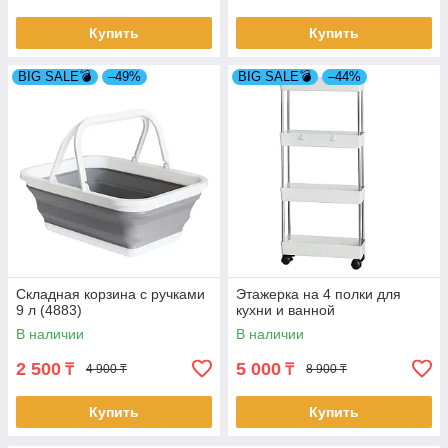
Купить
Купить
BIG SALE💣
–49%
BIG SALE💣
–44%
Складная корзина с ручками
Этажерка на 4 полки для
9 л (4883)
кухни и ванной
В наличии
В наличии
2 500
5 000
₸
₸
4 900 ₸
8 900 ₸
Купить
Купить