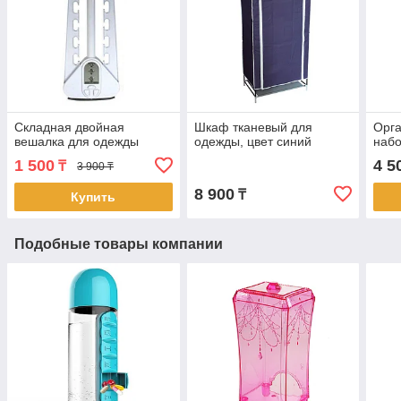
Складная двойная
Шкаф тканевый для
Орга
вешалка для одежды
одежды, цвет синий
набо
1 500
4 5
₸
3 900 ₸
8 900
₸
Купить
Подобные товары компании