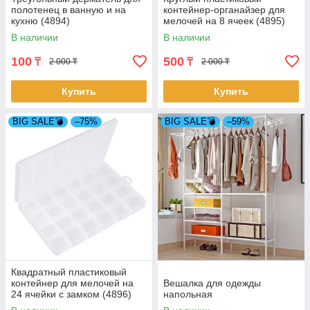
полотенец в ванную и на
контейнер-органайзер для
кухню (4894)
мелочей на 8 ячеек (4895)
В наличии
В наличии
100
500
₸
₸
2 000 ₸
2 000 ₸
Купить
Купить
BIG SALE💣
–75%
BIG SALE💣
–59%
Квадратный пластиковый
контейнер для мелочей на
Вешалка для одежды
24 ячейки с замком (4896)
напольная