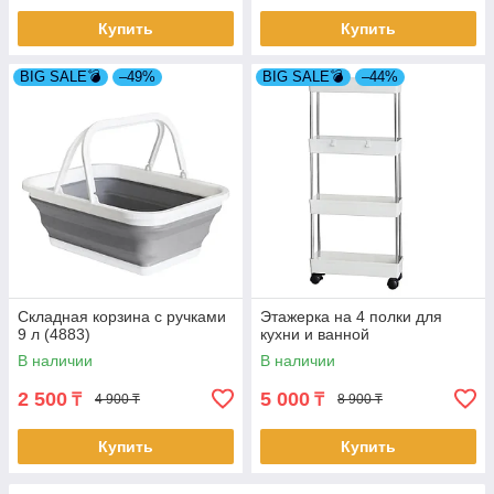
Купить
Купить
BIG SALE💣
–49%
BIG SALE💣
–44%
Складная корзина с ручками
Этажерка на 4 полки для
9 л (4883)
кухни и ванной
В наличии
В наличии
2 500
5 000
₸
₸
4 900 ₸
8 900 ₸
Купить
Купить