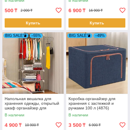
В наличии
В наличии
500
6 900
₸
₸
2 000 ₸
16 900 ₸
Купить
Купить
BIG SALE💣
–55%
BIG SALE💣
–49%
Напольная вешалка для
Коробка-органайзер для
хранения одежды, открытый
хранения с застежкой и
шкаф органайзер для
ручками 100 л (4876)
одежды на 4 полки
В наличии
В наличии
4 900
3 500
₸
₸
10 900 ₸
6 900 ₸