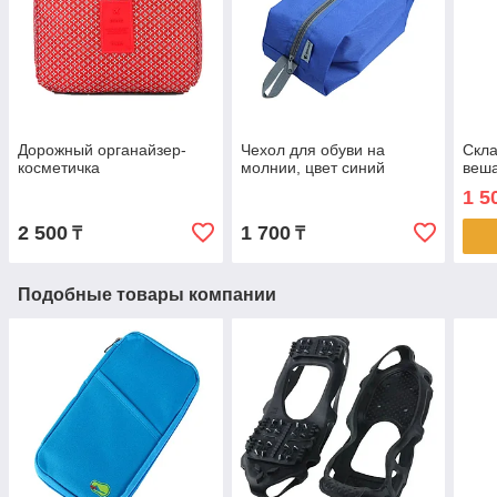
Дорожный органайзер-
Чехол для обуви на
Скла
косметичка
молнии, цвет синий
веш
1 5
2 500
1 700
₸
₸
Подобные товары компании