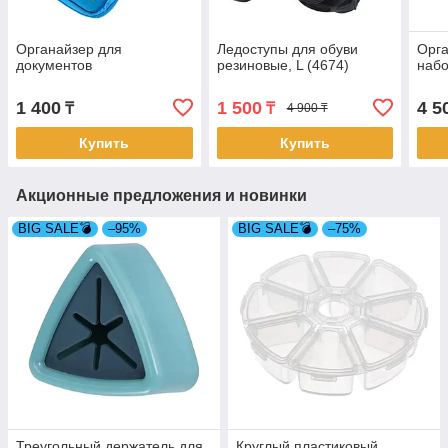
Органайзер для
Ледоступы для обуви
Орга
документов
резиновые, L (4674)
набо
1 400
1 500
4 5
₸
₸
4 900 ₸
Купить
Купить
Акционные предложения и новинки
BIG SALE💣
–95%
BIG SALE💣
–75%
Треугольный держатель для
Круглый пластиковый