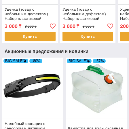
Уценка (товар с
Уценка (товар с
Уцен
небольшим дефектом)
небольшим дефектом)
неб
Набор пластиковой
Набор пластиковой
Набо
посуды для пикника 48
посуды для пикника 48
пред
3 000
3 000
200
₸
₸
8 900 ₸
8 900 ₸
предметов (4258/2)
предметов (4258-2/2)
Купить
Купить
Акционные предложения и новинки
BIG SALE💣
–80%
BIG SALE💣
–57%
Налобный фонарик с
сенсором и датчиком
Канистра для воды складная