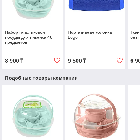
Набор пластиковой
Портативная колонка
Ткан
посуды для пикника 48
Logo
без 
предметов
8 900
9 500
6 9
₸
₸
Подобные товары компании