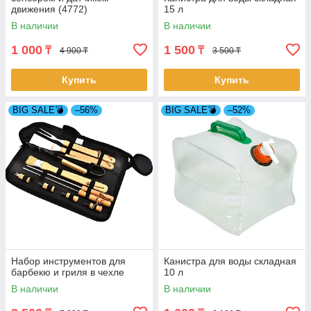
движения (4772)
15 л
В наличии
В наличии
1 000
1 500
₸
₸
4 900 ₸
3 500 ₸
Купить
Купить
BIG SALE💣
–56%
BIG SALE💣
–52%
Набор инструментов для
Канистра для воды складная
барбекю и гриля в чехле
10 л
В наличии
В наличии