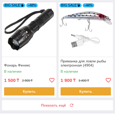
BIG SALE💣
–48%
BIG SALE💣
–44%
Приманка для ловли рыбы
Фонарь Феникс
электронная (4904)
В наличии
В наличии
1 500
1 900
₸
₸
2 900 ₸
3 400 ₸
Купить
Купить
Показать ещё