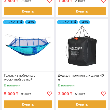
3 500
1 000
₸
₸
7 900 ₸
2 100 ₸
Купить
Купить
BIG SALE💣
–49%
BIG SALE💣
–49%
Гамак из нейлона с
Душ для кемпинга и дачи 40
москитной сеткой
л
В наличии
В наличии
5 000
3 000
₸
₸
9 900 ₸
5 900 ₸
Купить
Купить