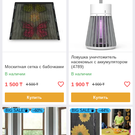
Ловушка уничтожитель
насекомых с аккумулятором
Москитная сетка с бабочками
(4789)
В наличии
В наличии
1 500
1 900
₸
₸
4 500 ₸
4 900 ₸
Купить
Купить
BIG SALE💣
–60%
BIG SALE💣
–44%