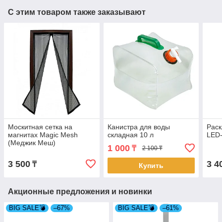
С этим товаром также заказывают
Москитная сетка на
Канистра для воды
Раск
магнитах Magic Mesh
складная 10 л
LED
(Меджик Меш)
1 000
₸
2 100 ₸
3 500
3 4
₸
Купить
Акционные предложения и новинки
BIG SALE💣
–67%
BIG SALE💣
–61%