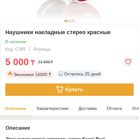
Наушники накладные стерео красные
В наличии
Код: C385
Розница
5 000
₸
21 000 ₸
Осталось
25 дней
Экономия
16000 ₸
Купить
Описание
Характеристики
Доставка
Оплата
Усл
Описание
Этот товар можно оплатить через Kaspi Pay!