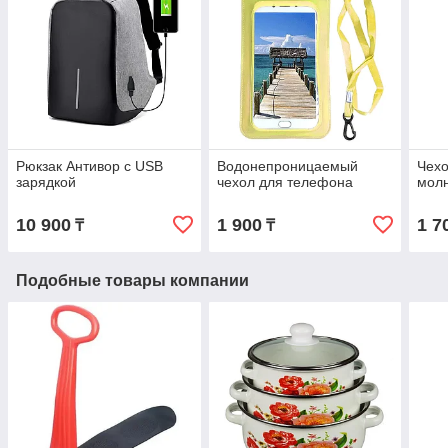
Рюкзак Антивор с USB
Водонепроницаемый
Чехо
зарядкой
чехол для телефона
молн
10 900
1 900
1 7
₸
₸
Подобные товары компании