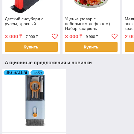
Детский сноуборд с
Уценка (товар с
Мель
рулем, красный
небольшим дефектом)
элек
Набор кастрюль
кра
Хозяюшка, красные цветы
3 000
3 000
2 0
₸
₸
7 900 ₸
9 900 ₸
(4467/1)
Купить
Купить
Акционные предложения и новинки
BIG SALE💣
–50%