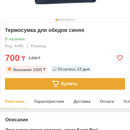
Термосумка для обедов синяя
В наличии
Код: 4486
Розница
700
₸
2 200 ₸
Осталось
23 дня
Экономия
1500 ₸
Купить
Описание
Характеристики
Доставка
Оплата
Усл
Описание
Этот товар можно оплатить через Kaspi Pay!