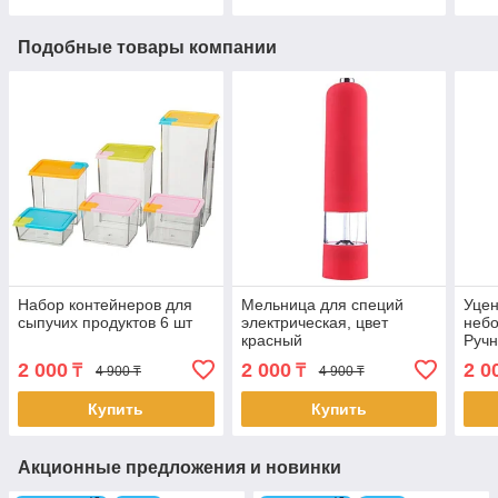
Подобные товары компании
Набор контейнеров для
Мельница для специй
Уцен
сыпучих продуктов 6 шт
электрическая, цвет
неб
красный
Ручн
мас
2 000
2 000
2 0
₸
₸
4 900 ₸
4 900 ₸
пист
(472
Купить
Купить
Акционные предложения и новинки