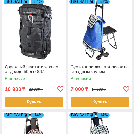
BIG SALE💣
–54%
BIG SALE💣
–53%
Дорожный рюкзак с чехлом
Сумка-тележка на колесах со
от дождя 50 л (4937)
складным стулом
В наличии
В наличии
10 900
7 000
₸
₸
23 900 ₸
14 900 ₸
Купить
Купить
BIG SALE💣
–14%
BIG SALE💣
–14%