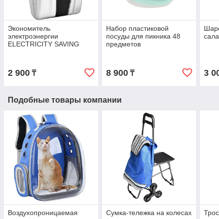
Экономитель
Набор пластиковой
Шар
электроэнергии
посуды для пикника 48
сал
ELECTRICITY SAVING
предметов
BOX LUX
2 900
8 900
3 0
₸
₸
Подобные товары компании
Воздухопроницаемая
Сумка-тележка на колесах
Трос