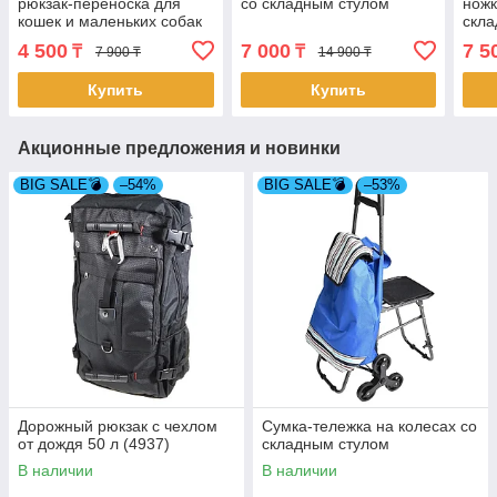
рюкзак-переноска для
со складным стулом
ножк
кошек и маленьких собак
скла
4 500
7 000
7 5
₸
₸
7 900 ₸
14 900 ₸
Купить
Купить
Акционные предложения и новинки
BIG SALE💣
–54%
BIG SALE💣
–53%
Дорожный рюкзак с чехлом
Сумка-тележка на колесах со
от дождя 50 л (4937)
складным стулом
В наличии
В наличии