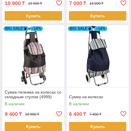
10 900
7 000
₸
₸
23 900 ₸
14 900 ₸
Купить
Купить
BIG SALE💣
–14%
BIG SALE💣
–14%
Сумка-тележка на колесах со
складным стулом (4999)
Сумка на колесах
В наличии
В наличии
9 400
6 400
₸
₸
10 900 ₸
7 400 ₸
Купить
Купить