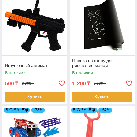
Пленка на стену для
Игрушечный автомат
рисования мелом
В наличии
В наличии
500
1 200
₸
₸
6 900 ₸
5 900 ₸
Купить
Купить
BIG SALE💣
–78%
BIG SALE💣
–62%