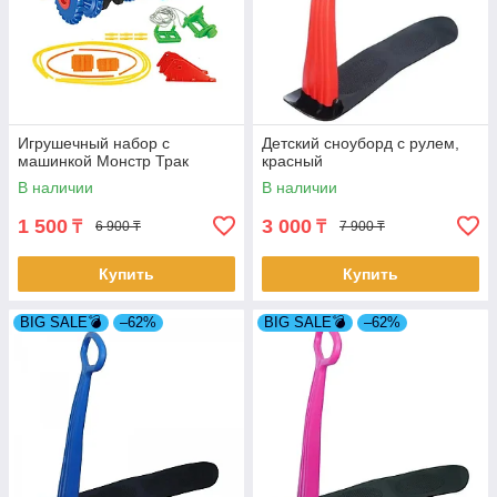
Игрушечный набор с
Детский сноуборд с рулем,
машинкой Монстр Трак
красный
В наличии
В наличии
1 500
3 000
₸
₸
6 900 ₸
7 900 ₸
Купить
Купить
BIG SALE💣
–62%
BIG SALE💣
–62%