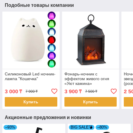
Подобные товары компании
Силиконовый Led ночник-
Фонарь-ночник с
Ночн
лампа "Кошечка"
эффектом живого огня
звез
«Уют камина»
(роз
3 000
3 900
2 5
₸
₸
7 900 ₸
7 500 ₸
Купить
Купить
Акционные предложения и новинки
–93%
BIG SALE💣
–80%