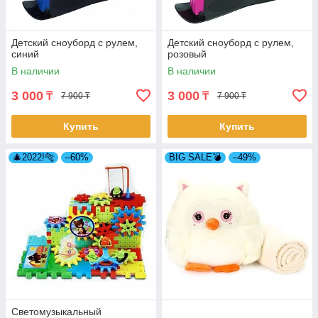
Детский сноуборд с рулем,
Детский сноуборд с рулем,
синий
розовый
В наличии
В наличии
3 000
3 000
₸
₸
7 900 ₸
7 900 ₸
Купить
Купить
🎄2022!🐅
–60%
BIG SALE💣
–49%
Светомузыкальный