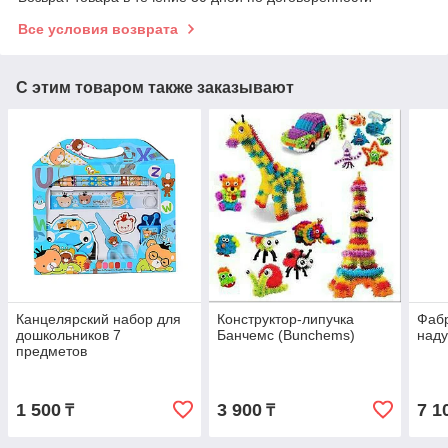
Все условия возврата
С этим товаром также заказывают
Канцелярский набор для
Конструктор-липучка
Фабр
дошкольников 7
Банчемс (Bunchems)
наду
предметов
1 500
3 900
7 1
₸
₸