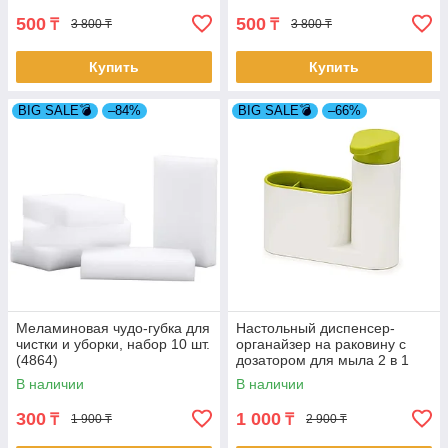
500
500
₸
₸
3 800 ₸
3 800 ₸
Купить
Купить
BIG SALE💣
–84%
BIG SALE💣
–66%
Меламиновая чудо-губка для
Настольный диспенсер-
чистки и уборки, набор 10 шт.
органайзер на раковину с
(4864)
дозатором для мыла 2 в 1
(4846)
В наличии
В наличии
300
1 000
₸
₸
1 900 ₸
2 900 ₸