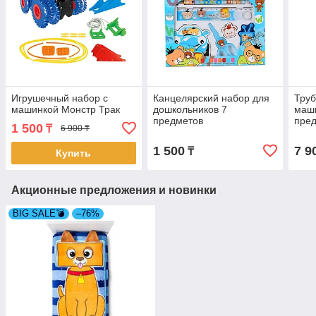
Игрушечный набор с
Канцелярский набор для
Труб
машинкой Монстр Трак
дошкольников 7
маши
предметов
пред
1 500
₸
6 900 ₸
1 500
7 9
₸
Купить
Акционные предложения и новинки
BIG SALE💣
–76%