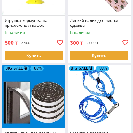
Игрушка-кормушка на
Липкий валик для чистки
присоске для кошек
одежды
В наличии
В наличии
500
300
₸
₸
3 900 ₸
2 000 ₸
Купить
Купить
BIG SALE💣
–85%
BIG SALE💣
–83%