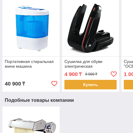
Портативная стиральная
Сушилка для обуви
Сушк
мини машина
электрическая
"ОС
4 900
1 0
₸
9 900 ₸
40 900
₸
Купить
Подобные товары компании