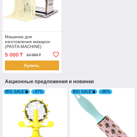
Машинка для
изготовления макарон
(PASTA MACHINE)
5 000
₸
10 900 ₸
Купить
Акционные предложения и новинки
BIG SALE💣
–87%
BIG SALE💣
–85%