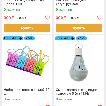
Уплотнитель для дверных
Шлейка с поводком
щелей 4 шт.
регулируемая
В наличии
В наличии
300
300
₸
₸
2 000 ₸
1 800 ₸
Купить
Купить
BIG SALE💣
–79%
BIG SALE💣
–75%
Набор прищепок с петлей 12
Смарт-лампа светодиодная с
шт
патроном 5 Вт (4934)
В наличии
В наличии