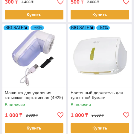
300
500
₸
₸
1 400 ₸
2 000 ₸
Купить
Купить
BIG SALE💣
–66%
BIG SALE💣
–54%
Машинка для удаления
Настенный держатель для
катышков портативная (4929)
туалетной бумаги
В наличии
В наличии
1 000
1 800
₸
₸
2 900 ₸
3 900 ₸
Купить
Купить