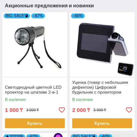
Акционные предложения и новинки
BIG SALE💣
–67%
–66%
Уценка (товар с небольшим
Светодиодный цветной LED
дефектом) Цифровой
проектор на штативе 2-в-1
будильник с проектором
(4501/1)
В наличии
В наличии
1 000
2 000
₸
₸
3 000 ₸
5 900 ₸
Купить
Купить
🎄2022!🐅
–62%
BIG SALE💣
–60%