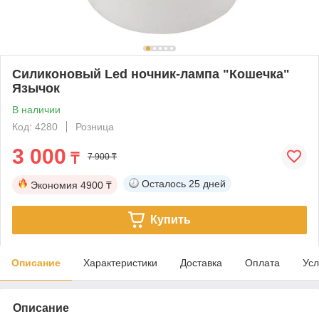
Силиконовый Led ночник-лампа "Кошечка"
Язычок
В наличии
Код: 4280
Розница
3 000
₸
7 900 ₸
Осталось
25 дней
Экономия
4900 ₸
Купить
Описание
Характеристики
Доставка
Оплата
Усл
Описание