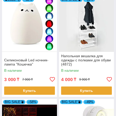
Напольная вешалка для
Силиконовый Led ночник-
одежды с полками для обуви
лампа "Кошечка"
(4872)
В наличии
В наличии
3 000
4 000
₸
₸
7 900 ₸
9 900 ₸
Купить
Купить
BIG SALE💣
–58%
BIG SALE💣
–49%