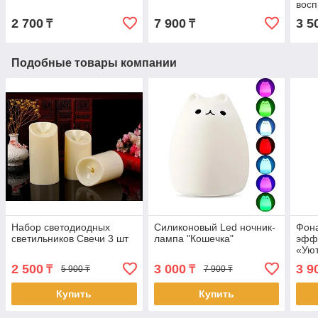
восп
роз
2 700
7 900
3 5
₸
₸
Подобные товары компании
Набор светодиодных
Силиконовый Led ночник-
Фона
светильников Свечи 3 шт
лампа "Кошечка"
эффе
«Ую
2 500
3 000
3 9
₸
₸
5 900 ₸
7 900 ₸
Купить
Купить