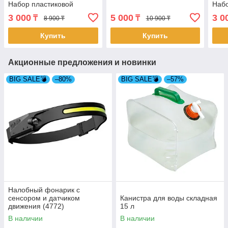
Набор пластиковой
Набо
посуды для пикника 48
посу
3 000
5 000
3 0
₸
₸
8 900 ₸
10 900 ₸
предметов (4258/2)
пред
Купить
Купить
Акционные предложения и новинки
BIG SALE💣
–80%
BIG SALE💣
–57%
Налобный фонарик с
сенсором и датчиком
Канистра для воды складная
движения (4772)
15 л
В наличии
В наличии