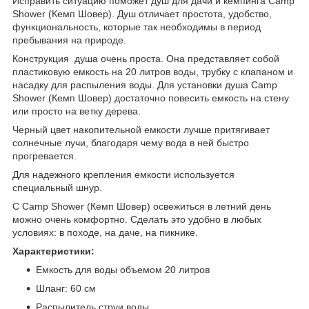
Исправить ситуацию поможет душ для дачи и кемпинга Camp
Shower (Кемп Шовер). Душ отличает простота, удобство,
функциональность, которые так необходимы в период
пребывания на природе.
Конструкция душа очень проста. Она представляет собой
пластиковую емкость на 20 литров воды, трубку с клапаном и
насадку для распыления воды. Для установки душа Camp
Shower (Кемп Шовер) достаточно повесить емкость на стену
или просто на ветку дерева.
Черный цвет накопительной емкости лучше притягивает
солнечные лучи, благодаря чему вода в ней быстро
прогревается.
Для надежного крепления емкости используется
специальный шнур.
С Camp Shower (Кемп Шовер) освежиться в летний день
можно очень комфортно. Сделать это удобно в любых
условиях: в походе, на даче, на пикнике.
Характеристики:
Емкость для воды объемом 20 литров
Шланг: 60 см
Распылитель струи воды