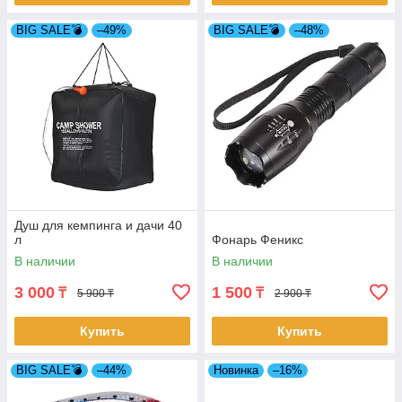
BIG SALE💣
–49%
BIG SALE💣
–48%
Душ для кемпинга и дачи 40
л
Фонарь Феникс
В наличии
В наличии
3 000
1 500
₸
₸
5 900 ₸
2 900 ₸
Купить
Купить
BIG SALE💣
–44%
Новинка
–16%