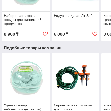
Набор пластиковой
Надувной диван Air Sofa
Конс
посуды для пикника 48
тра
предметов
солн
8 900
6 000
3 0
₸
₸
Подобные товары компании
Уценка (товар с
Спринклерная система
Уцен
небольшим дефектом)
для полива
неб