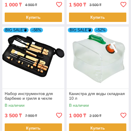
1 000
1 500
₸
₸
4 900 ₸
3 500 ₸
Купить
Купить
BIG SALE💣
–56%
BIG SALE💣
–52%
Набор инструментов для
Канистра для воды складная
барбекю и гриля в чехле
10 л
В наличии
В наличии
3 500
1 000
₸
₸
7 900 ₸
2 100 ₸
Купить
Купить