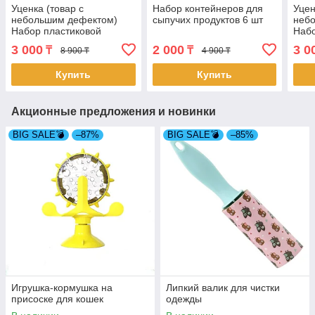
Уценка (товар с
Набор контейнеров для
Уцен
небольшим дефектом)
сыпучих продуктов 6 шт
неб
Набор пластиковой
Набо
посуды для пикника 48
посу
3 000
2 000
3 0
₸
₸
8 900 ₸
4 900 ₸
предметов (4258/2)
пред
Купить
Купить
Акционные предложения и новинки
BIG SALE💣
–87%
BIG SALE💣
–85%
Игрушка-кормушка на
Липкий валик для чистки
присоске для кошек
одежды