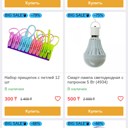
Купить
Купить
BIG SALE💣
–79%
BIG SALE💣
–75%
Набор прищепок с петлей 12
Смарт-лампа светодиодная с
шт
патроном 5 Вт (4934)
В наличии
В наличии
300
500
₸
₸
1 400 ₸
2 000 ₸
Купить
Купить
BIG SALE💣
–66%
BIG SALE💣
–66%