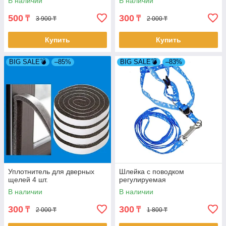
В наличии
В наличии
500
300
₸
₸
3 900 ₸
2 000 ₸
Купить
Купить
BIG SALE💣
–85%
BIG SALE💣
–83%
Уплотнитель для дверных
Шлейка с поводком
щелей 4 шт.
регулируемая
В наличии
В наличии
300
300
₸
₸
2 000 ₸
1 800 ₸