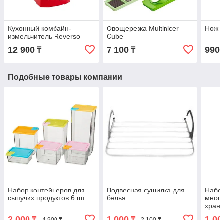
Кухонный комбайн-
Овощерезка Multinicer
Нож 
измельчитель Reverso
Cube
12 900
7 100
990
₸
₸
Подобные товары компании
Набор контейнеров для
Подвесная сушилка для
Наб
сыпучих продуктов 6 шт
белья
мног
хран
(488
2 000
1 000
1 0
₸
₸
4 900 ₸
2 100 ₸