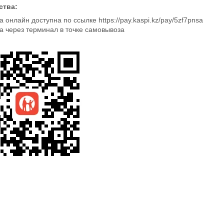
ства:
 онлайн доступна по ссылке https://pay.kaspi.kz/pay/5zf7pnsa
а через терминал в точке самовывоза